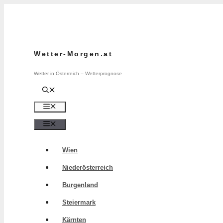
Zum
Inhalt
springen
Wetter-Morgen.at
Wetter in Österreich – Wetterprognose
Menü
Menü
Wien
Niederösterreich
Burgenland
Steiermark
Kärnten