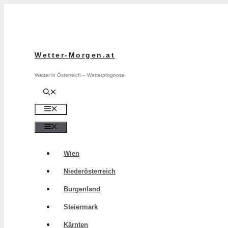
Zum
Inhalt
springen
Wetter-Morgen.at
Wetter in Österreich – Wetterprognose
Menü
Menü
Wien
Niederösterreich
Burgenland
Steiermark
Kärnten