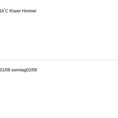
°
16
C
Klarer Himmel
01/08
sonntag
02/08