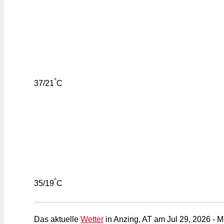
°
37/21
C
°
35/19
C
Das aktuelle
Wetter
in Anzing, AT am Jul 29, 2026 - M