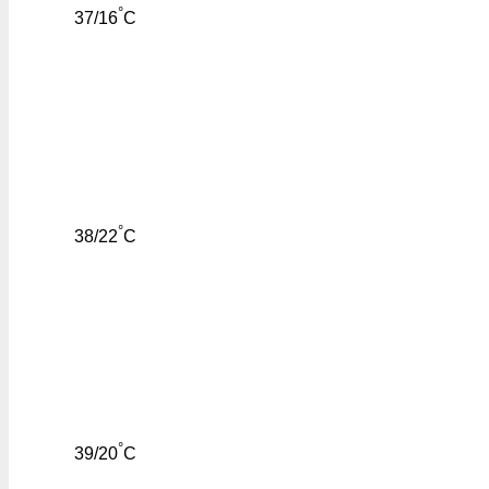
°
37/16
C
°
38/22
C
°
39/20
C