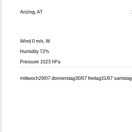
Anzing, AT
Wind
0 m/s, W
Humidity
72%
Pressure
1023 hPa
mittwoch
29/07
donnerstag
30/07
freitag
31/07
samstag