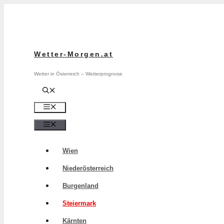
Zum
Inhalt
springen
Wetter-Morgen.at
Wetter in Österreich – Wetterprognose
Menü
Menü
Wien
Niederösterreich
Burgenland
Steiermark
Kärnten