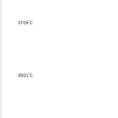
°
37/16
C
°
35/21
C