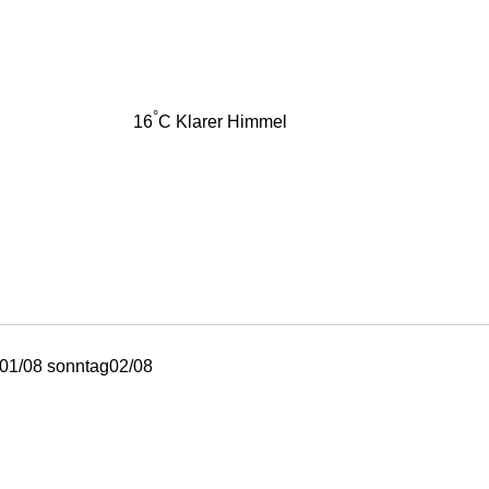
°
16
C
Klarer Himmel
01/08
sonntag
02/08