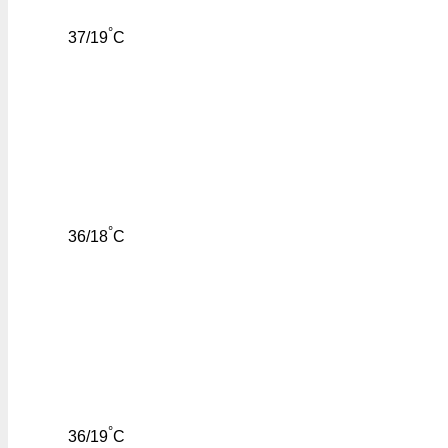
°
37/19
C
°
36/18
C
°
36/19
C