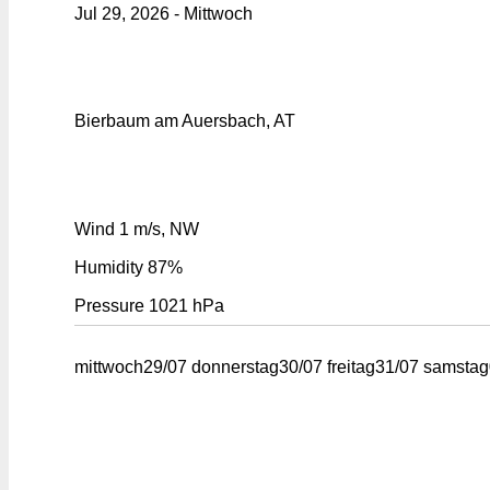
Jul 29, 2026 - Mittwoch
Bierbaum am Auersbach, AT
Wind
1 m/s, NW
Humidity
87%
Pressure
1021 hPa
mittwoch
29/07
donnerstag
30/07
freitag
31/07
samstag