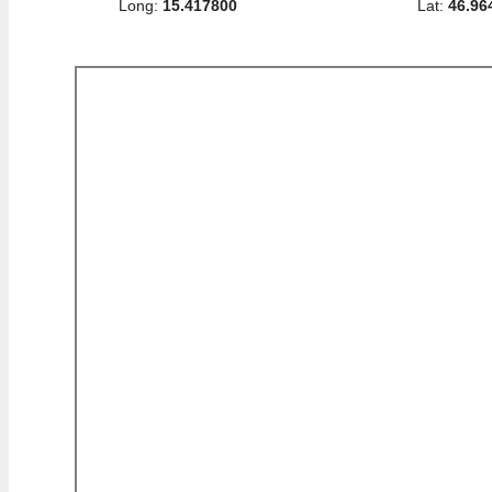
Long:
15.417800
Lat:
46.96