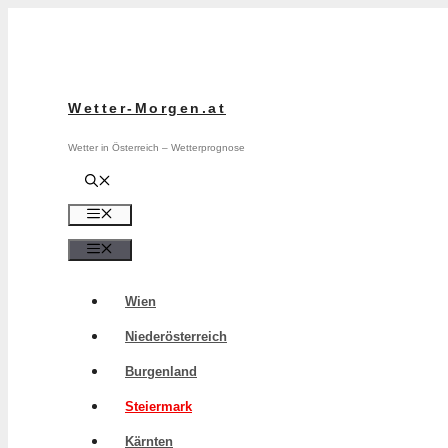
Zum
Inhalt
springen
Wetter-Morgen.at
Wetter in Österreich – Wetterprognose
Menü
Menü
Wien
Niederösterreich
Burgenland
Steiermark
Kärnten