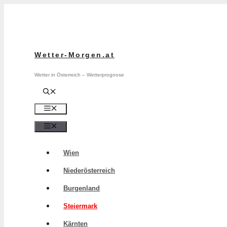
Zum
Inhalt
springen
Wetter-Morgen.at
Wetter in Österreich – Wetterprognose
Menü
Menü
Wien
Niederösterreich
Burgenland
Steiermark
Kärnten