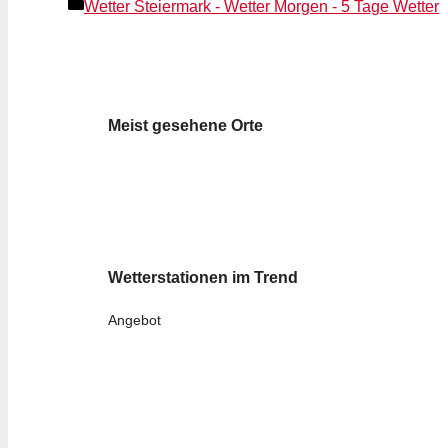
Kategorien
Wetter Steiermark - Wetter Morgen - 5 Tage Wetter
Meist gesehene Orte
Wetterstationen im Trend
Angebot