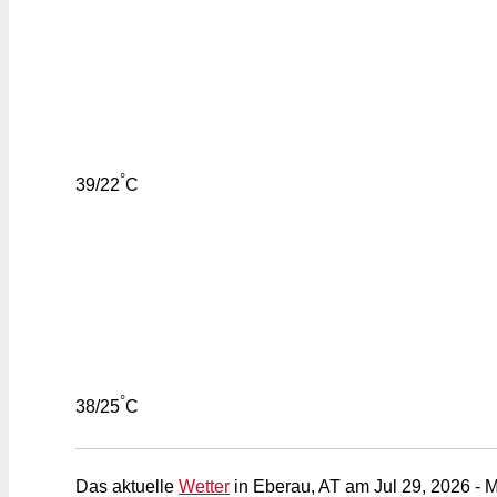
°
39/22
C
°
38/25
C
Das aktuelle
Wetter
in Eberau, AT am Jul 29, 2026 - 