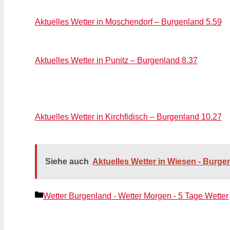
Aktuelles Wetter in Moschendorf – Burgenland 5.59
Aktuelles Wetter in Punitz – Burgenland 8.37
Aktuelles Wetter in Kirchfidisch – Burgenland 10.27
Siehe auch
Aktuelles Wetter in Wiesen - Burge
Kategorien
Wetter Burgenland - Wetter Morgen - 5 Tage Wetter