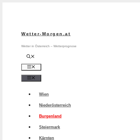
Zum
Inhalt
springen
Wetter-Morgen.at
Wetter in Österreich – Wetterprognose
Menü
Menü
Wien
Niederösterreich
Burgenland
Steiermark
Kärnten