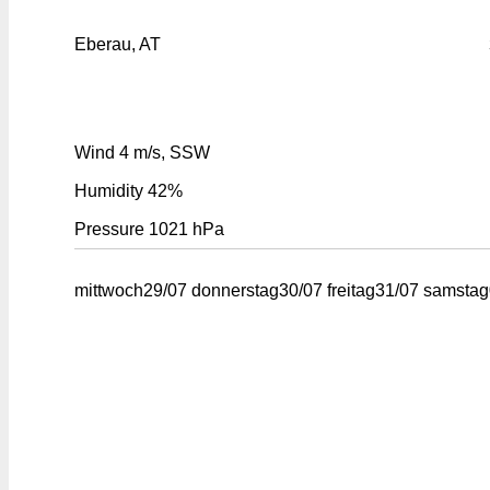
Eberau, AT
Wind
4 m/s, SSW
Humidity
42%
Pressure
1021 hPa
mittwoch
29/07
donnerstag
30/07
freitag
31/07
samstag