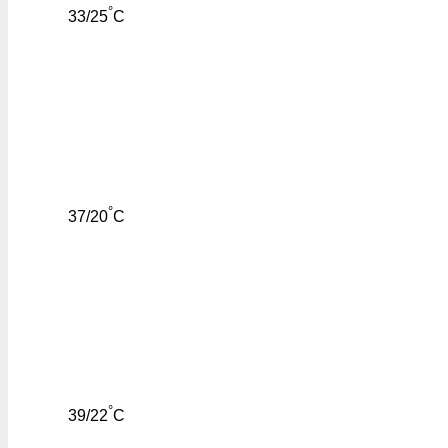
°
33/25
C
°
37/20
C
°
39/22
C