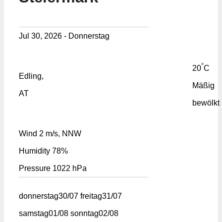
Jul 30, 2026 - Donnerstag
°
20
C
Edling,
Mäßig
AT
bewölkt
Wind
2 m/s, NNW
Humidity
78%
Pressure
1022 hPa
donnerstag
30/07
freitag
31/07
samstag
01/08
sonntag
02/08