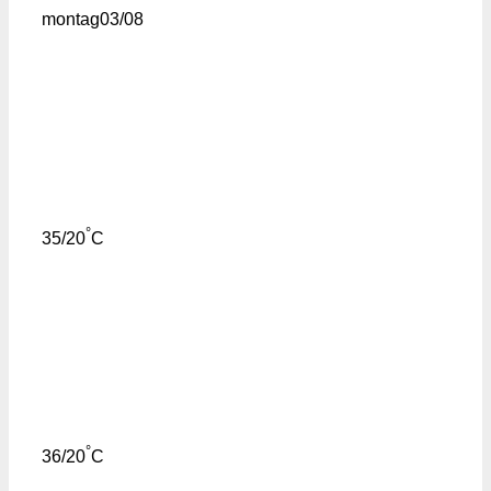
montag
03/08
°
35/20
C
°
36/20
C