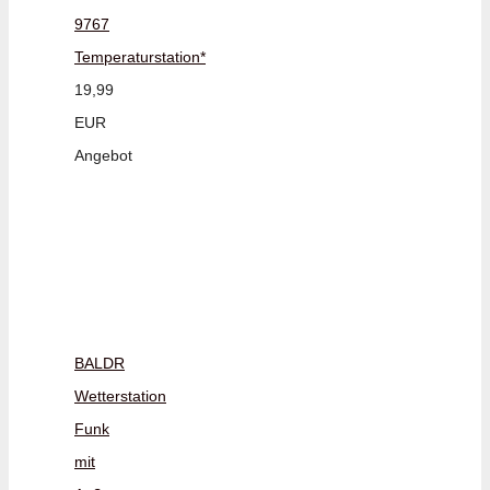
9767
Temperaturstation*
19,99
EUR
Angebot
BALDR
Wetterstation
Funk
mit