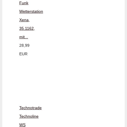
Funk
Wetterstation
Xena,
35.1162,
mit...
28,99
EUR
Technotrade
Technoline
WS