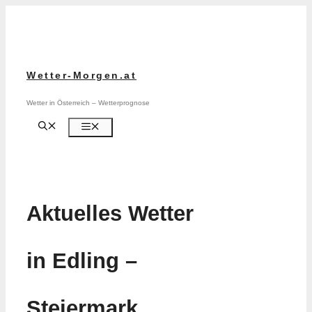
Zum
Inhalt
springen
Wetter-Morgen.at
Wetter in Österreich – Wetterprognose
Menü
Aktuelles Wetter
in Edling –
Steiermark