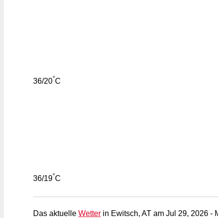
°
36/20
C
°
36/19
C
Das aktuelle
Wetter
in Ewitsch, AT am Jul 29, 2026 - 