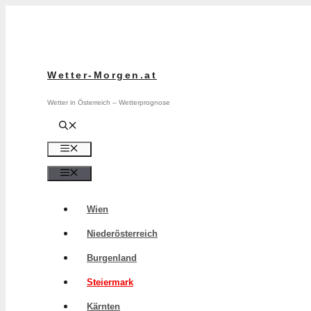
Zum
Inhalt
springen
Wetter-Morgen.at
Wetter in Österreich – Wetterprognose
Menü
Menü
Wien
Niederösterreich
Burgenland
Steiermark
Kärnten