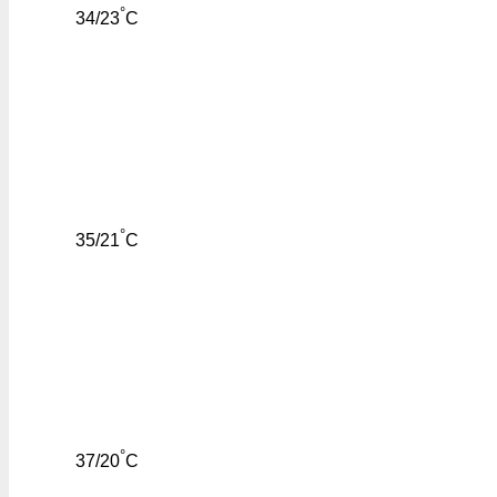
°
34/23
C
°
35/21
C
°
37/20
C