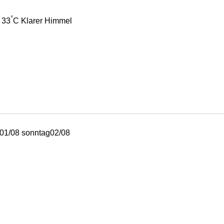
°
33
C
Klarer Himmel
01/08
sonntag
02/08