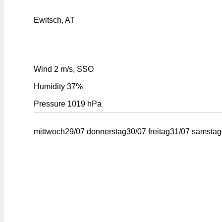
Ewitsch, AT
Wind
2 m/s, SSO
Humidity
37%
Pressure
1019 hPa
mittwoch
29/07
donnerstag
30/07
freitag
31/07
samstag