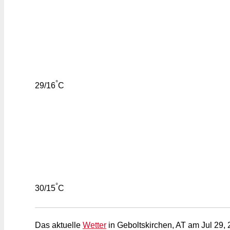
°
29/16
C
°
30/15
C
Das aktuelle
Wetter
in Geboltskirchen, AT am Jul 29, 