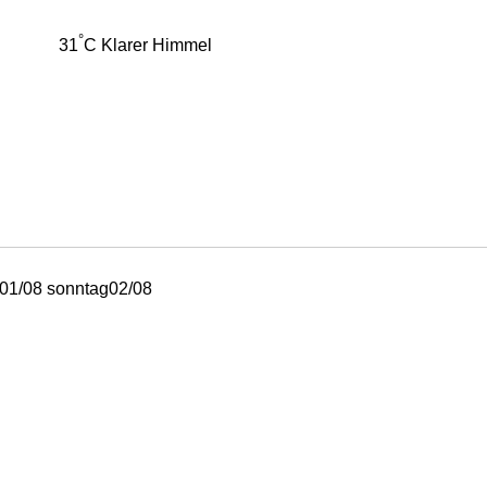
°
31
C
Klarer Himmel
01/08
sonntag
02/08