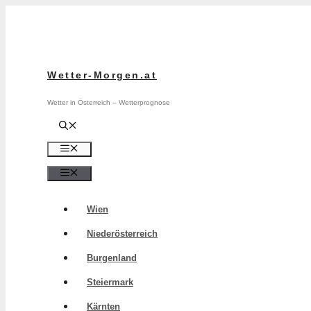
Zum
Inhalt
springen
Wetter-Morgen.at
Wetter in Österreich – Wetterprognose
Menü
Menü
Wien
Niederösterreich
Burgenland
Steiermark
Kärnten