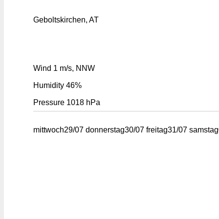
Geboltskirchen, AT
Wind
1 m/s, NNW
Humidity
46%
Pressure
1018 hPa
mittwoch
29/07
donnerstag
30/07
freitag
31/07
samstag