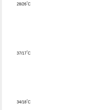
°
28/26
C
°
37/17
C
°
34/18
C