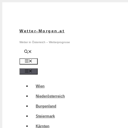
Zum
Inhalt
springen
Wetter-Morgen.at
Wetter in Österreich – Wetterprognose
Menü
Menü
Wien
Niederösterreich
Burgenland
Steiermark
Kärnten