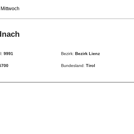
 Mittwoch
dnach
l:
9991
Bezirk:
Bezirk Lienz
6700
Bundesland:
Tirol