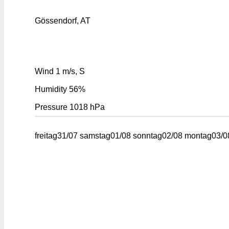
Gössendorf, AT
Wind
1 m/s, S
Humidity
56%
Pressure
1018 hPa
freitag
31/07
samstag
01/08
sonntag
02/08
montag
03/0