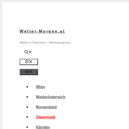
Zum
Inhalt
springen
Wetter-Morgen.at
Wetter in Österreich – Wetterprognose
Menü
Menü
Wien
Niederösterreich
Burgenland
Steiermark
Kärnten