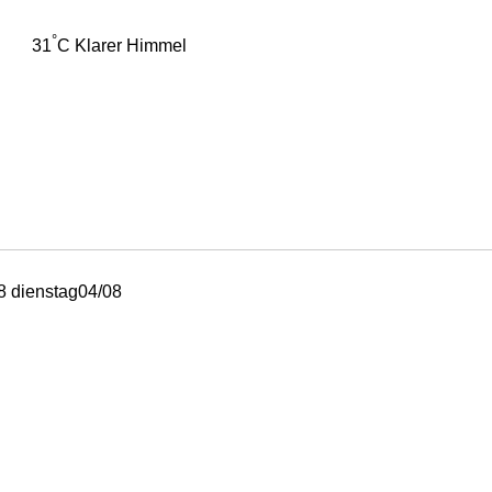
°
31
C
Klarer Himmel
8
dienstag
04/08