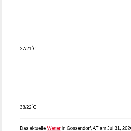
°
37/21
C
°
38/22
C
Das aktuelle
Wetter
in Gössendorf, AT am Jul 31, 2026