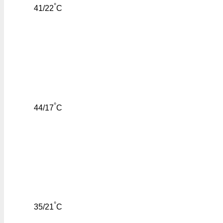
°
41/22
C
°
44/17
C
°
35/21
C