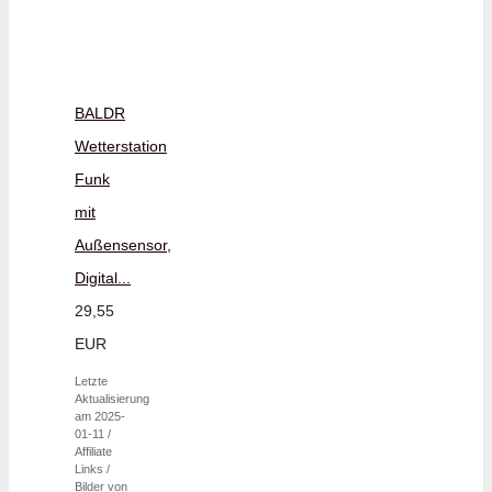
BALDR
Wetterstation
Funk
mit
Außensensor,
Digital...
29,55
EUR
Letzte
Aktualisierung
am 2025-
01-11 /
Affiliate
Links /
Bilder von