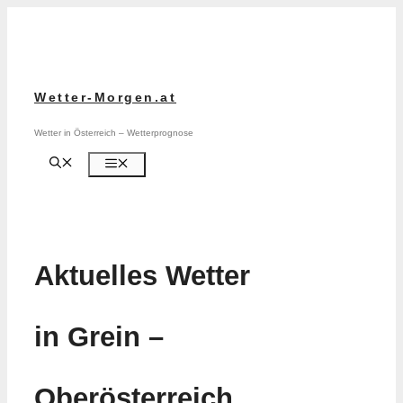
Zum
Inhalt
springen
Wetter-Morgen.at
Wetter in Österreich – Wetterprognose
Menü
Aktuelles Wetter
in Grein –
Oberösterreich