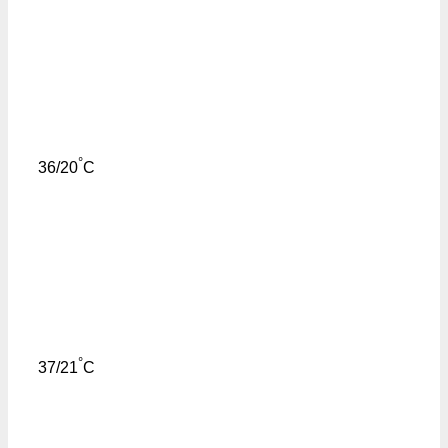
°
36/20
C
°
37/21
C