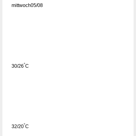
mittwoch
05/08
°
30/26
C
°
32/20
C