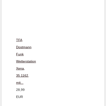
TFA
Dostmann
Funk
Wetterstation
Xena,
35.1162,
mit...
28,99
EUR