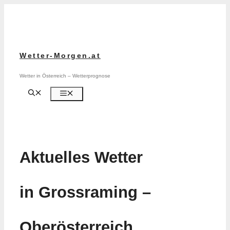
Zum
Inhalt
springen
Wetter-Morgen.at
Wetter in Österreich – Wetterprognose
Menü
Aktuelles Wetter
in Grossraming –
Oberösterreich