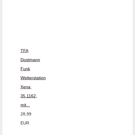
TFA
Dostmann
Funk
Wetterstation
Xena,
35.1162,
mit...
28,99
EUR