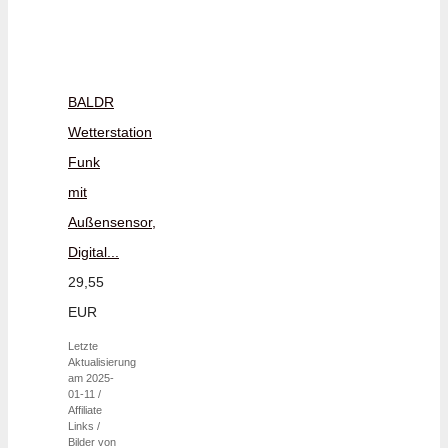
BALDR
Wetterstation
Funk
mit
Außensensor,
Digital...
29,55
EUR
Letzte
Aktualisierung
am 2025-
01-11 /
Affiliate
Links /
Bilder von