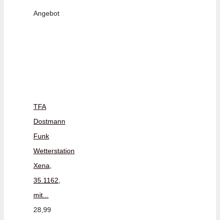
Angebot
TFA
Dostmann
Funk
Wetterstation
Xena,
35.1162,
mit...
28,99