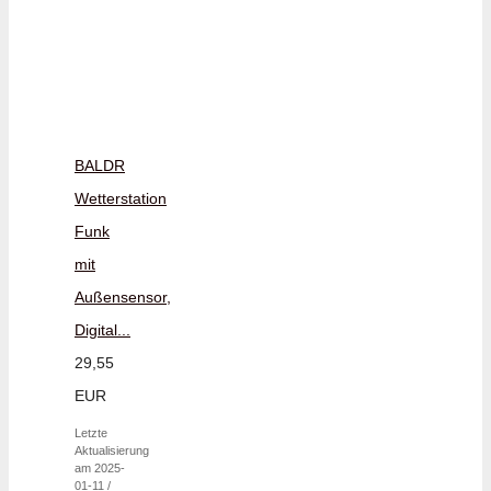
BALDR
Wetterstation
Funk
mit
Außensensor,
Digital...
29,55
EUR
Letzte
Aktualisierung
am 2025-
01-11 /