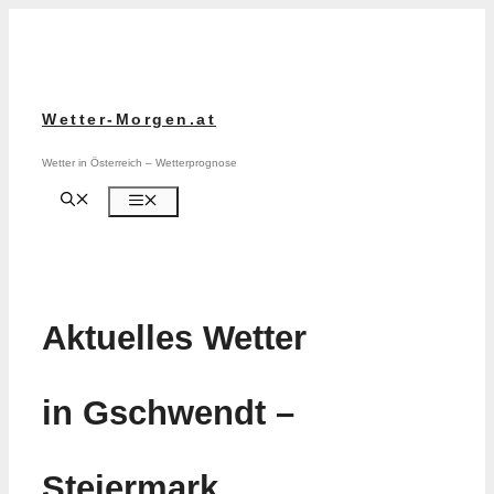
Zum
Inhalt
springen
Wetter-Morgen.at
Wetter in Österreich – Wetterprognose
Menü
Aktuelles Wetter
in Gschwendt –
Steiermark