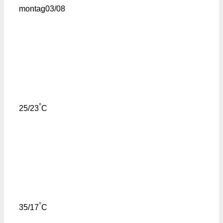
montag
03/08
°
25/23
C
°
35/17
C