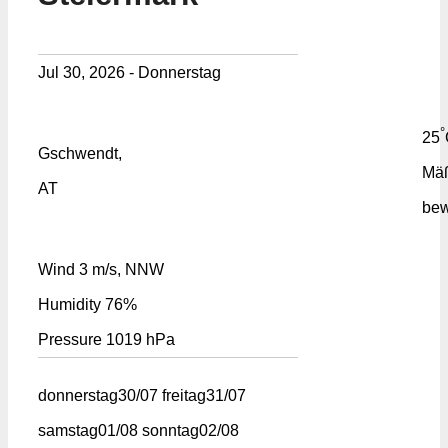
Jul 30, 2026 - Donnerstag
°
25
Gschwendt,
Mä
AT
bew
Wind
3 m/s, NNW
Humidity
76%
Pressure
1019 hPa
donnerstag
30/07
freitag
31/07
samstag
01/08
sonntag
02/08