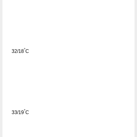
°
32/18
C
°
33/19
C