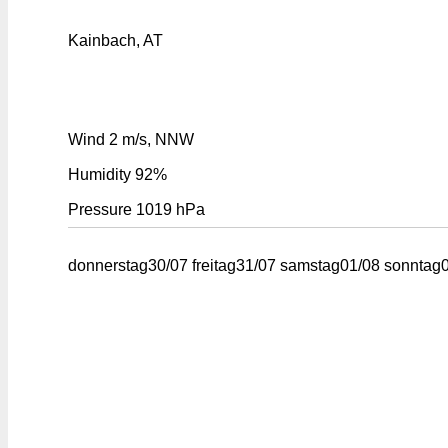
Kainbach, AT
Wind
2 m/s, NNW
Humidity
92%
Pressure
1019 hPa
donnerstag
30/07
freitag
31/07
samstag
01/08
sonntag