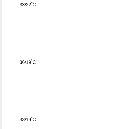
°
33/22
C
°
36/19
C
°
33/19
C