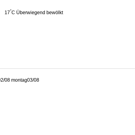
°
17
C
Überwiegend bewölkt
02/08
montag
03/08