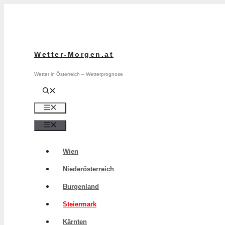
Zum
Inhalt
springen
Wetter-Morgen.at
Wetter in Österreich – Wetterprognose
Menü
Menü
Wien
Niederösterreich
Burgenland
Steiermark
Kärnten