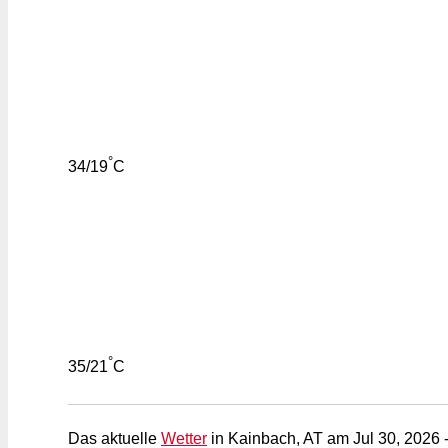
°
34/19
C
°
35/21
C
Das aktuelle
Wetter
in Kainbach, AT am Jul 30, 2026 