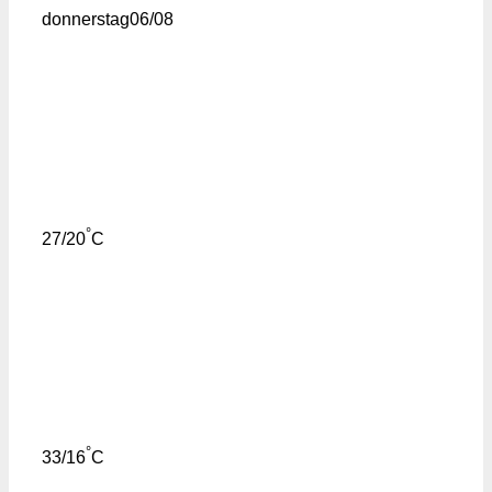
donnerstag
06/08
°
27/20
C
°
33/16
C