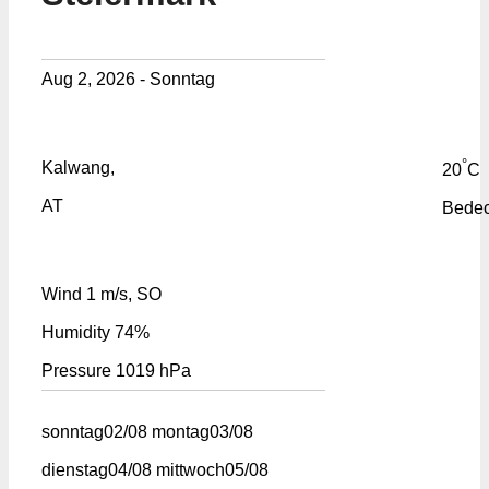
Aug 2, 2026 - Sonntag
°
Kalwang,
20
C
AT
Bedec
Wind
1 m/s, SO
Humidity
74%
Pressure
1019 hPa
sonntag
02/08
montag
03/08
dienstag
04/08
mittwoch
05/08