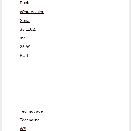
Funk
Wetterstation
Xena,
35.1162,
mit...
28,99
EUR
Technotrade
Technoline
WS