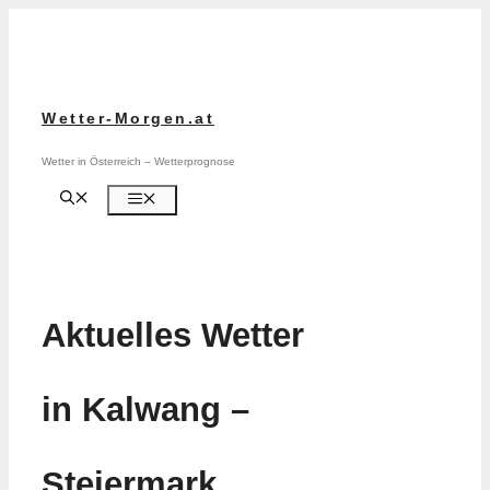
Zum
Inhalt
springen
Wetter-Morgen.at
Wetter in Österreich – Wetterprognose
Menü
Aktuelles Wetter
in Kalwang –
Steiermark