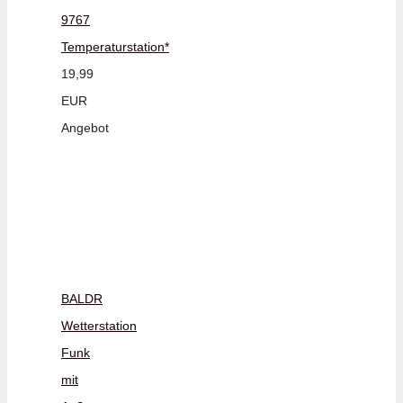
9767
Temperaturstation*
19,99
EUR
Angebot
BALDR
Wetterstation
Funk
mit