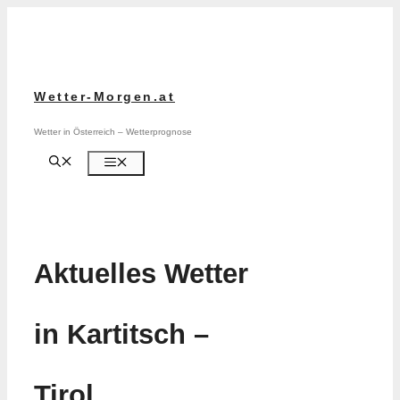
Zum
Inhalt
springen
Wetter-Morgen.at
Wetter in Österreich – Wetterprognose
Menü
Aktuelles Wetter
in Kartitsch –
Tirol