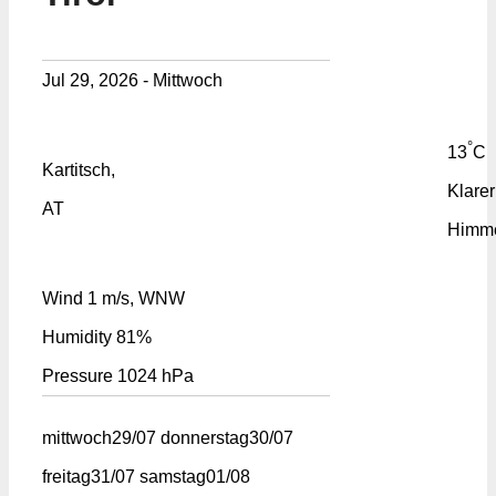
Jul 29, 2026 - Mittwoch
°
13
C
Kartitsch,
Klarer
AT
Himm
Wind
1 m/s, WNW
Humidity
81%
Pressure
1024 hPa
mittwoch
29/07
donnerstag
30/07
freitag
31/07
samstag
01/08