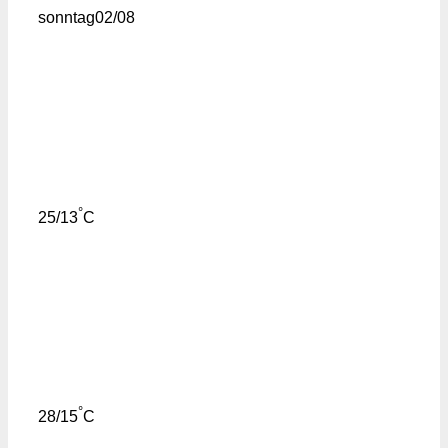
sonntag
02/08
°
25/13
C
°
28/15
C