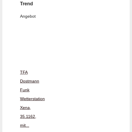
Trend
Angebot
TFA
Dostmann
Funk
Wetterstation
Xena,
35.1162,
mit...