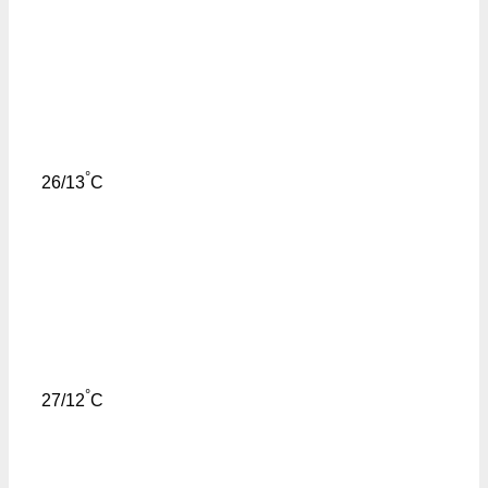
°
26/13
C
°
27/12
C