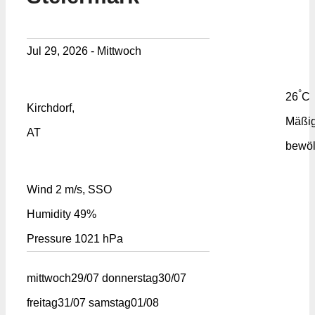
Jul 29, 2026 - Mittwoch
°
26
C
Kirchdorf,
Mäßi
AT
bewöl
Wind
2 m/s, SSO
Humidity
49%
Pressure
1021 hPa
mittwoch
29/07
donnerstag
30/07
freitag
31/07
samstag
01/08