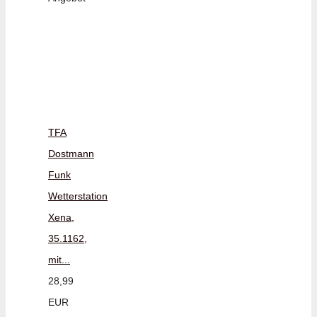
TFA
Dostmann
Funk
Wetterstation
Xena,
35.1162,
mit...
28,99
EUR