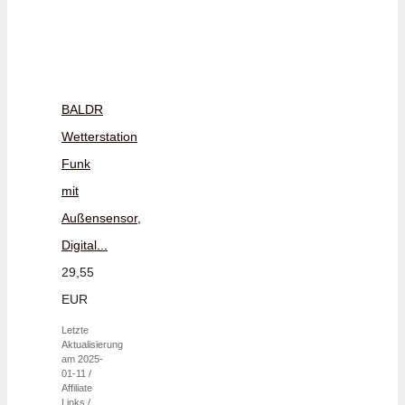
BALDR
Wetterstation
Funk
mit
Außensensor,
Digital...
29,55
EUR
Letzte
Aktualisierung
am 2025-
01-11 /
Affiliate
Links /