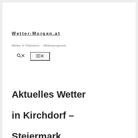
Zum
Inhalt
springen
Wetter-Morgen.at
Wetter in Österreich – Wetterprognose
Menü
Aktuelles Wetter
in Kirchdorf –
Steiermark