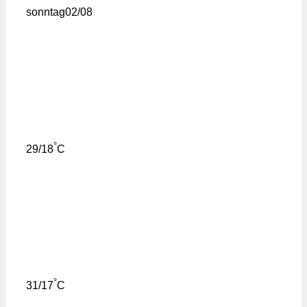
sonntag
02/08
°
29/18
C
°
31/17
C