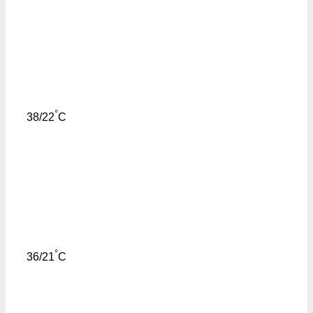
°
38/22
C
°
36/21
C