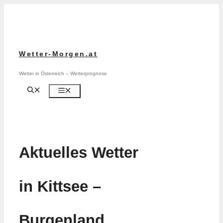
Zum
Inhalt
springen
Wetter-Morgen.at
Wetter in Österreich – Wetterprognose
Menü
Aktuelles Wetter
in Kittsee –
Burgenland