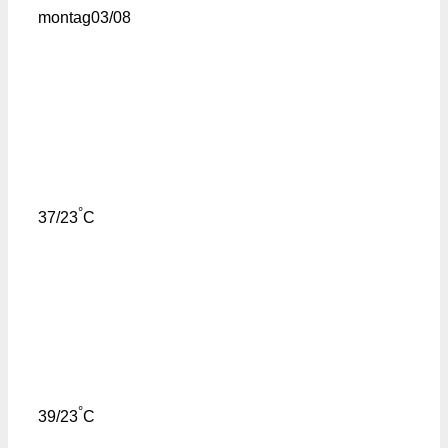
montag
03/08
°
37/23
C
°
39/23
C