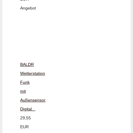
Angebot
BALDR
Wetterstation
Funk
mit
Außensensor,
Digital...
29,55
EUR