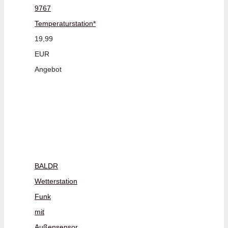
9767
Temperaturstation*
19,99
EUR
Angebot
BALDR
Wetterstation
Funk
mit
Außensensor,