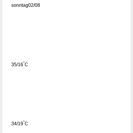
sonntag
02/08
°
35/16
C
°
34/19
C