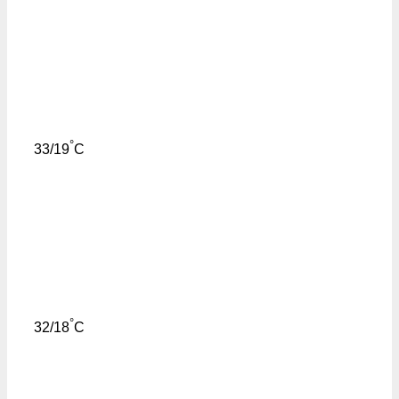
°
33/19
C
°
32/18
C