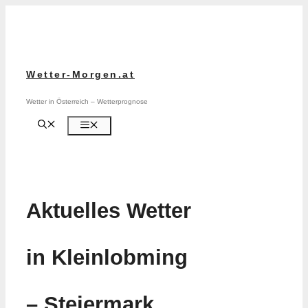
Zum
Inhalt
springen
Wetter-Morgen.at
Wetter in Österreich – Wetterprognose
Menü
Aktuelles Wetter
in Kleinlobming
– Steiermark