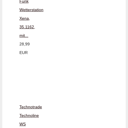
Funk
Wetterstation
Xena,
35.1162,
mit...
28,99
EUR
Technotrade
Technoline
WS