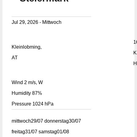
Jul 29, 2026 - Mittwoch
1
Kleinlobming,
K
AT
H
Wind
2 m/s, W
Humidity
87%
Pressure
1024 hPa
mittwoch
29/07
donnerstag
30/07
freitag
31/07
samstag
01/08