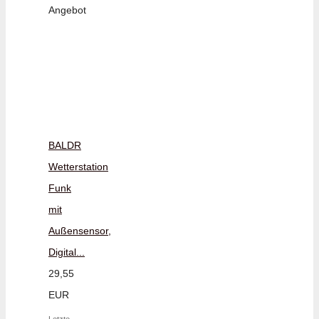
Angebot
BALDR
Wetterstation
Funk
mit
Außensensor,
Digital...
29,55
EUR