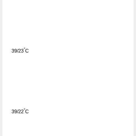
°
39/23
C
°
39/22
C