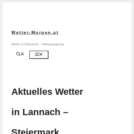
Zum
Inhalt
springen
Wetter-Morgen.at
Wetter in Österreich – Wetterprognose
Menü
Aktuelles Wetter
in Lannach –
Steiermark