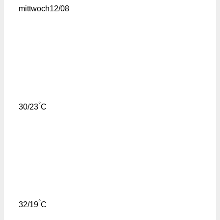
mittwoch
12/08
°
30/23
C
°
32/19
C