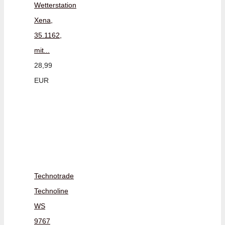
Wetterstation
Xena,
35.1162,
mit...
28,99
EUR
Technotrade
Technoline
WS
9767