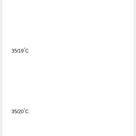
°
35/19
C
°
35/20
C