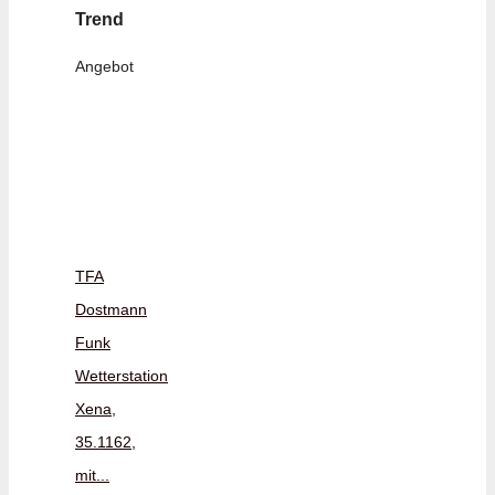
Trend
Angebot
TFA
Dostmann
Funk
Wetterstation
Xena,
35.1162,
mit...