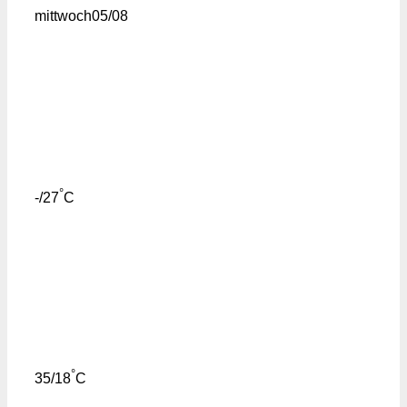
mittwoch
05/08
°
-/27
C
°
35/18
C