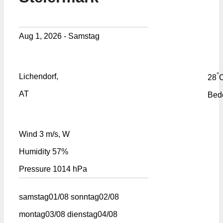
Aug 1, 2026 - Samstag
°
Lichendorf,
28
AT
Bed
Wind
3 m/s, W
Humidity
57%
Pressure
1014 hPa
samstag
01/08
sonntag
02/08
montag
03/08
dienstag
04/08