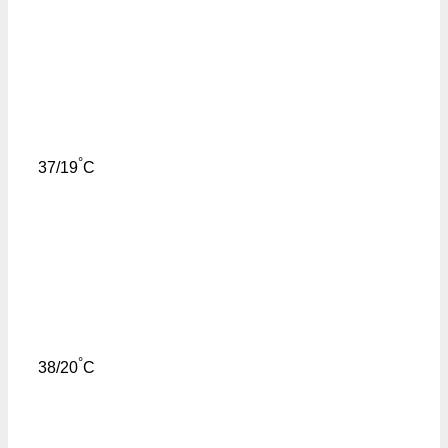
°
37/19
C
°
38/20
C