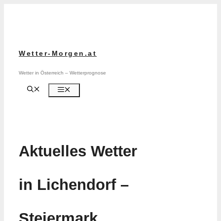
Zum
Inhalt
springen
Wetter-Morgen.at
Wetter in Österreich – Wetterprognose
Menü
Aktuelles Wetter
in Lichendorf –
Steiermark