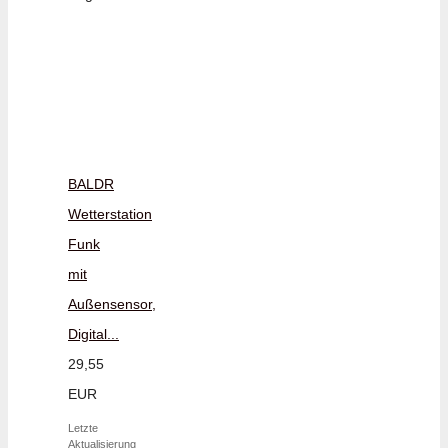
BALDR
Wetterstation
Funk
mit
Außensensor,
Digital...
29,55
EUR
Letzte
Aktualisierung