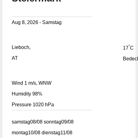
Aug 8, 2026 - Samstag
°
Lieboch,
17
C
AT
Bedec
Wind
1 m/s, WNW
Humidity
98%
Pressure
1020 hPa
samstag
08/08
sonntag
09/08
montag
10/08
dienstag
11/08