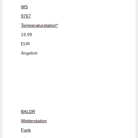
WS
9767
Temperaturstation*
19,99
EUR
Angebot
BALDR
Wetterstation
Funk