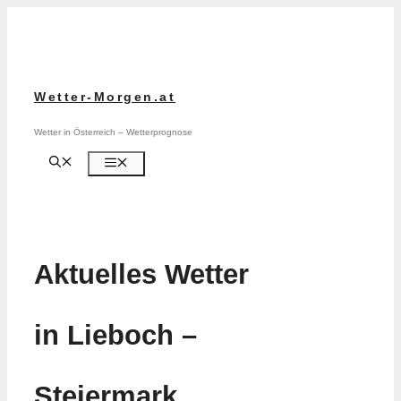
Zum
Inhalt
springen
Wetter-Morgen.at
Wetter in Österreich – Wetterprognose
Menü
Aktuelles Wetter
in Lieboch –
Steiermark