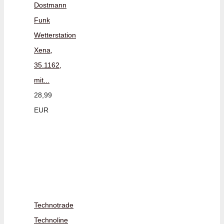
Dostmann
Funk
Wetterstation
Xena,
35.1162,
mit...
28,99
EUR
Technotrade
Technoline