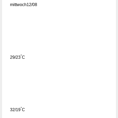
mittwoch
12/08
°
29/23
C
°
32/19
C