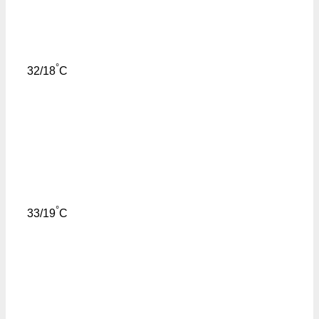
°
32/18
C
°
33/19
C