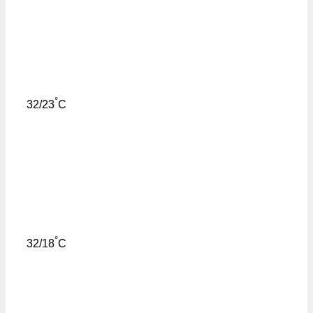
°
32/23
C
°
32/18
C