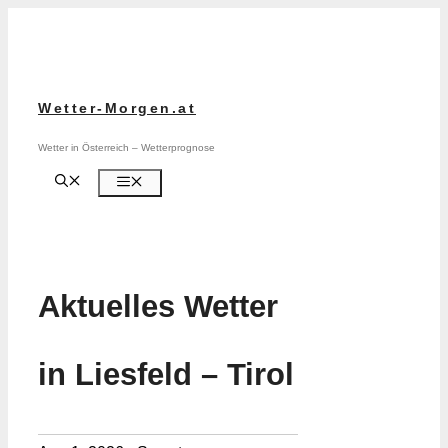
Zum
Inhalt
springen
Wetter-Morgen.at
Wetter in Österreich – Wetterprognose
Menü
Aktuelles Wetter
in Liesfeld – Tirol