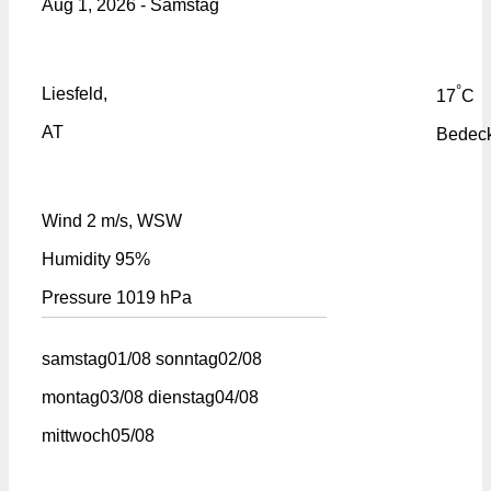
Aug 1, 2026 - Samstag
°
Liesfeld,
17
C
AT
Bedeck
Wind
2 m/s, WSW
Humidity
95%
Pressure
1019 hPa
samstag
01/08
sonntag
02/08
montag
03/08
dienstag
04/08
mittwoch
05/08