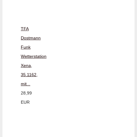
TFA
Dostmann
Funk
Wetterstation
Xena,
35.1162,
mit...
28,99
EUR