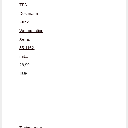
TFA
Dostmann
Funk
Wetterstation
Xena,
35.1162,
mit...
28,99
EUR
Technotrade