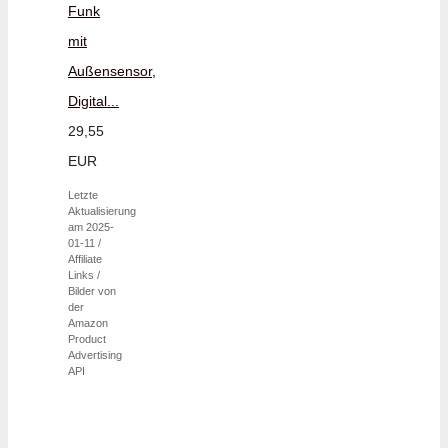
Funk
mit
Außensensor,
Digital...
29,55
EUR
Letzte
Aktualisierung
am 2025-
01-11 /
Affiliate
Links /
Bilder von
der
Amazon
Product
Advertising
API