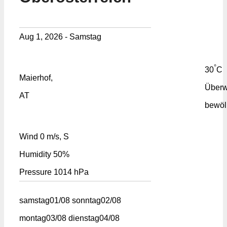
Aug 1, 2026 - Samstag
°
30
C
Maierhof,
Überw
AT
bewöl
Wind
0 m/s, S
Humidity
50%
Pressure
1014 hPa
samstag
01/08
sonntag
02/08
montag
03/08
dienstag
04/08