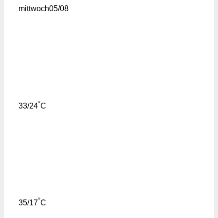
mittwoch
05/08
°
33/24
C
°
35/17
C