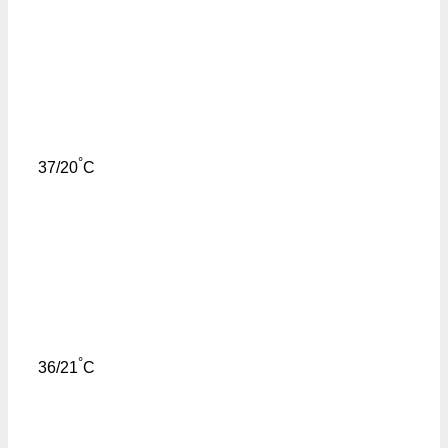
°
37/20
C
°
36/21
C