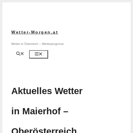
Zum
Inhalt
springen
Wetter-Morgen.at
Wetter in Österreich – Wetterprognose
Menü
Aktuelles Wetter
in Maierhof –
Oberösterreich