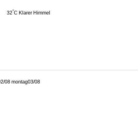
°
32
C
Klarer Himmel
02/08
montag
03/08