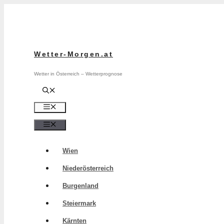
Zum
Inhalt
springen
Wetter-Morgen.at
Wetter in Österreich – Wetterprognose
Menü
Menü
Wien
Niederösterreich
Burgenland
Steiermark
Kärnten