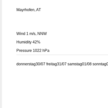
Mayrhofen, AT
Wind
1 m/s, NNW
Humidity
42%
Pressure
1022 hPa
donnerstag
30/07
freitag
31/07
samstag
01/08
sonntag