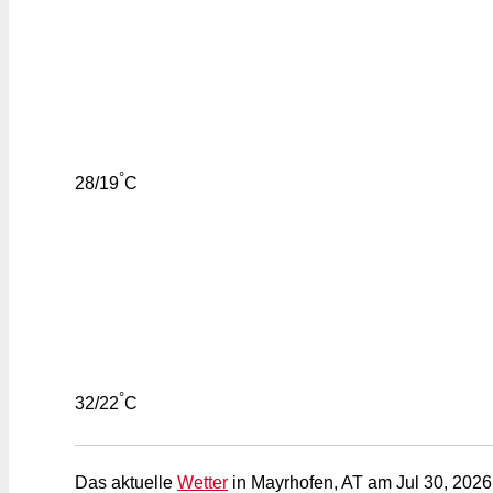
°
28/19
C
°
32/22
C
Das aktuelle
Wetter
in Mayrhofen, AT am Jul 30, 2026