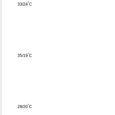
°
33/24
C
°
35/19
C
°
28/20
C