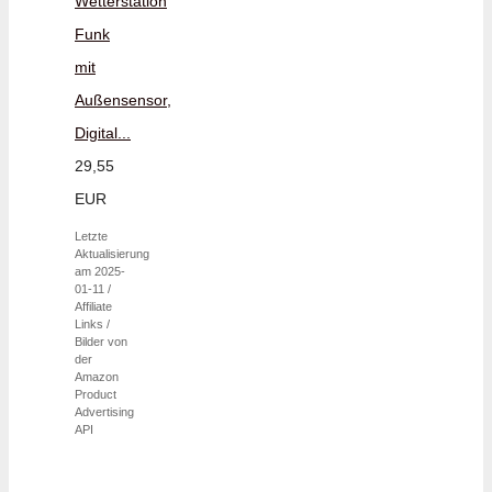
Wetterstation
Funk
mit
Außensensor,
Digital...
29,55
EUR
Letzte
Aktualisierung
am 2025-
01-11 /
Affiliate
Links /
Bilder von
der
Amazon
Product
Advertising
API