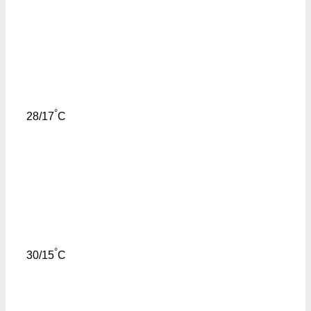
°
28/17
C
°
30/15
C