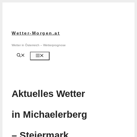
Zum
Inhalt
springen
Wetter-Morgen.at
Wetter in Österreich – Wetterprognose
Menü
Aktuelles Wetter
in Michaelerberg
– Steiermark