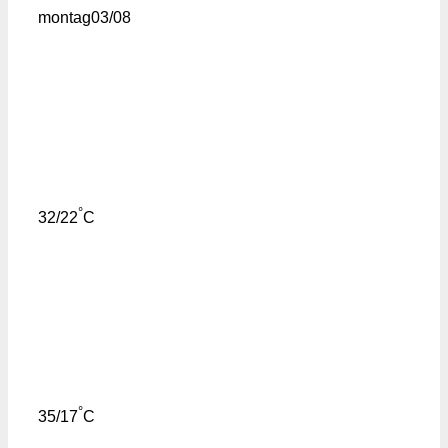
montag
03/08
°
32/22
C
°
35/17
C