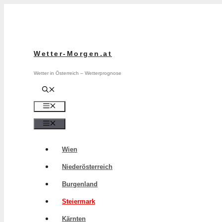
Zum
Inhalt
springen
Wetter-Morgen.at
Wetter in Österreich – Wetterprognose
Menü
Menü
Wien
Niederösterreich
Burgenland
Steiermark
Kärnten