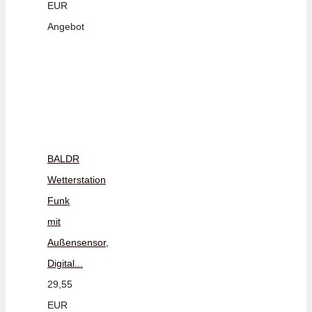
EUR
Angebot
BALDR
Wetterstation
Funk
mit
Außensensor,
Digital...
29,55
EUR