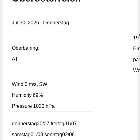
Jul 30, 2026 - Donnerstag
19
Oberbairing,
Ei
AT
pa
Wo
Wind
0 m/s, SW
Humidity
69%
Pressure
1020 hPa
donnerstag
30/07
freitag
31/07
samstag
01/08
sonntag
02/08