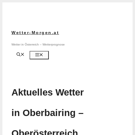
Zum
Inhalt
springen
Wetter-Morgen.at
Wetter in Österreich – Wetterprognose
Menü
Aktuelles Wetter
in Oberbairing –
Oberösterreich