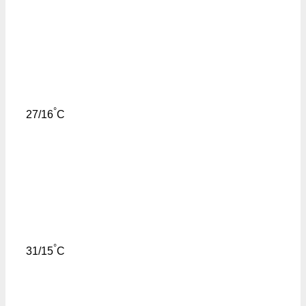
°
27/16
C
°
31/15
C