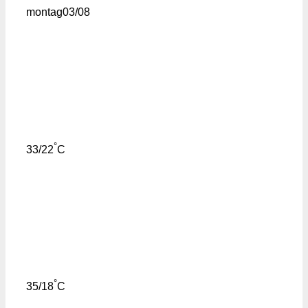
montag
03/08
°
33/22
C
°
35/18
C