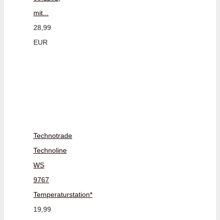
mit...
28,99
EUR
Technotrade
Technoline
WS
9767
Temperaturstation*
19,99