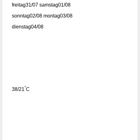
freitag
31/07
samstag
01/08
sonntag
02/08
montag
03/08
dienstag
04/08
°
38/21
C