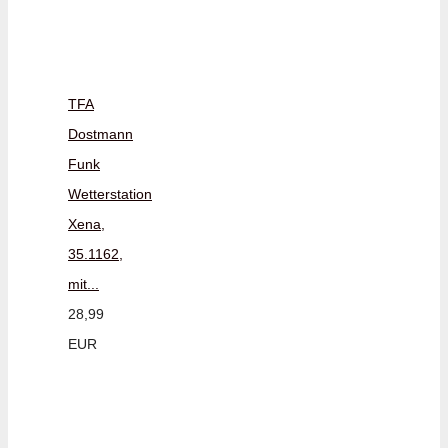
TFA
Dostmann
Funk
Wetterstation
Xena,
35.1162,
mit...
28,99
EUR