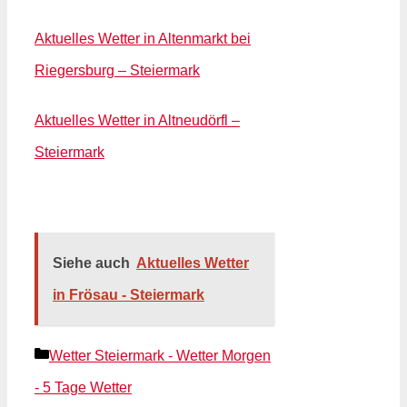
Aktuelles Wetter in Altenmarkt bei
Riegersburg – Steiermark
Aktuelles Wetter in Altneudörfl –
Steiermark
Siehe auch
Aktuelles Wetter
in Frösau - Steiermark
Kategorien
Wetter Steiermark - Wetter Morgen
- 5 Tage Wetter