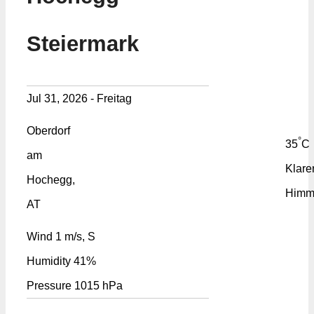
Steiermark
Jul 31, 2026 - Freitag
Oberdorf
°
35
C
am
Klare
Hochegg,
Himm
AT
Wind
1 m/s, S
Humidity
41%
Pressure
1015 hPa