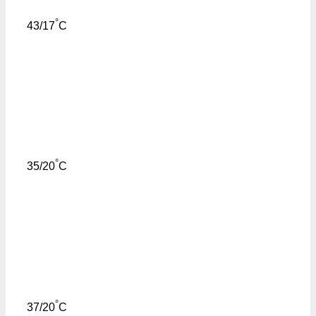
°
43/17
C
°
35/20
C
°
37/20
C