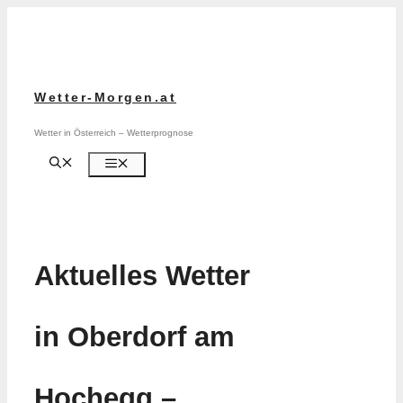
Zum
Inhalt
springen
Wetter-Morgen.at
Wetter in Österreich – Wetterprognose
Menü
Aktuelles Wetter
in Oberdorf am
Hochegg –