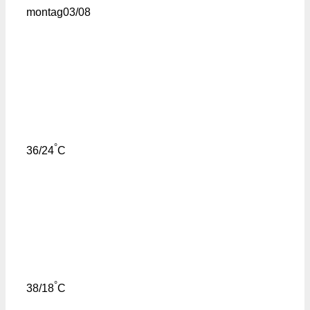
montag
03/08
°
36/24
C
°
38/18
C