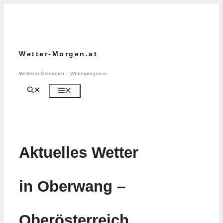
Zum
Inhalt
springen
Wetter-Morgen.at
Wetter in Österreich – Wetterprognose
Menü
Aktuelles Wetter
in Oberwang –
Oberösterreich