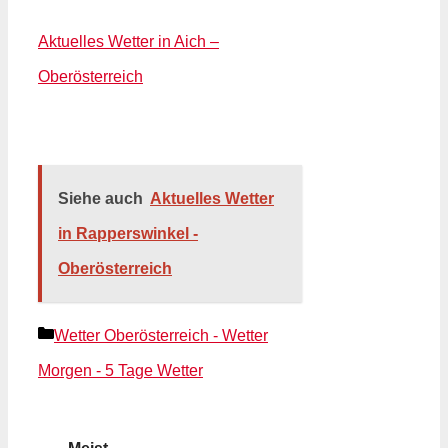
Aktuelles Wetter in Aich –
Oberösterreich
Siehe auch
Aktuelles Wetter
in Rapperswinkel -
Oberösterreich
Kategorien
Wetter Oberösterreich - Wetter
Morgen - 5 Tage Wetter