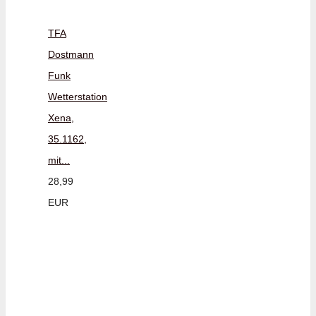
TFA
Dostmann
Funk
Wetterstation
Xena,
35.1162,
mit...
28,99
EUR