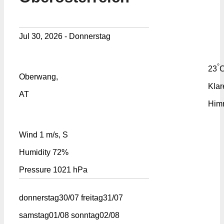
Jul 30, 2026 - Donnerstag
°
23
Oberwang,
Klar
AT
Him
Wind
1 m/s, S
Humidity
72%
Pressure
1021 hPa
donnerstag
30/07
freitag
31/07
samstag
01/08
sonntag
02/08