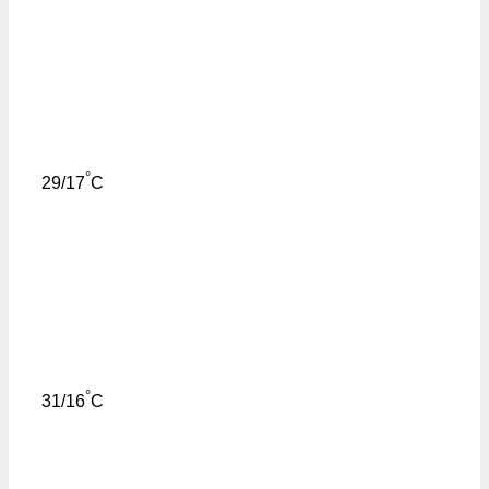
°
29/17
C
°
31/16
C