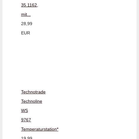
35.1162,
mit...
28,99
EUR
Technotrade
Technoline
WS
9767
Temperaturstation*
19,99