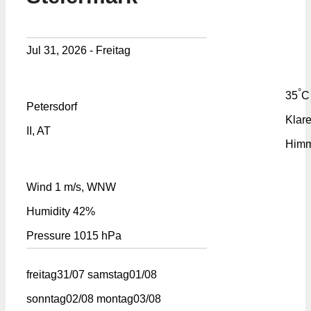
Jul 31, 2026 - Freitag
°
35
C
Petersdorf
Klare
II, AT
Himm
Wind
1 m/s, WNW
Humidity
42%
Pressure
1015 hPa
freitag
31/07
samstag
01/08
sonntag
02/08
montag
03/08