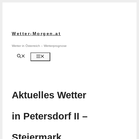
Zum
Inhalt
springen
Wetter-Morgen.at
Wetter in Österreich – Wetterprognose
Menü
Aktuelles Wetter
in Petersdorf II –
Steiermark