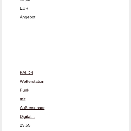
EUR
Angebot
BALDR
Wetterstation
Funk
mit
Außensensor,
Digital...
29,55