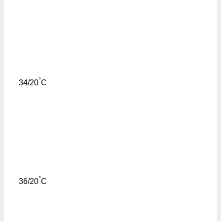
°
34/20
C
°
36/20
C