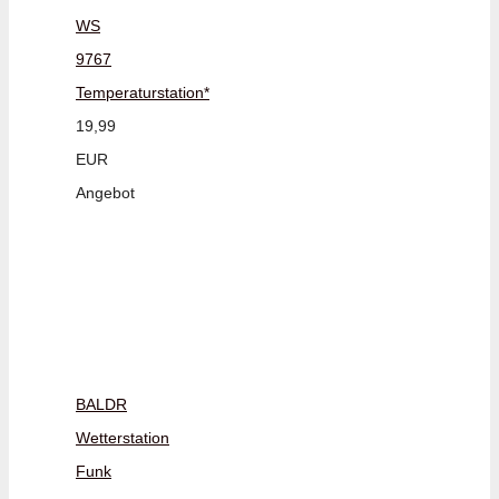
WS
9767
Temperaturstation*
19,99
EUR
Angebot
BALDR
Wetterstation
Funk