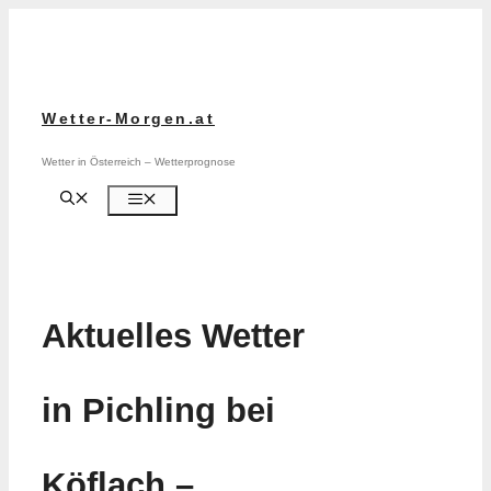
Zum
Inhalt
springen
Wetter-Morgen.at
Wetter in Österreich – Wetterprognose
Menü
Aktuelles Wetter
in Pichling bei
Köflach –