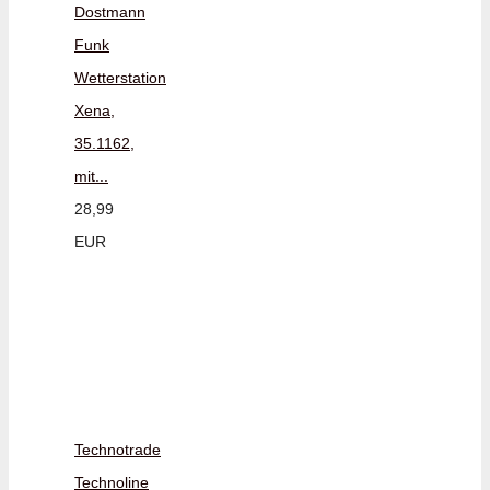
Dostmann
Funk
Wetterstation
Xena,
35.1162,
mit...
28,99
EUR
Technotrade
Technoline