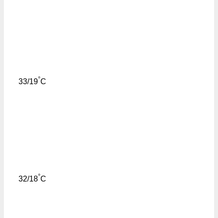
°
33/19
C
°
32/18
C