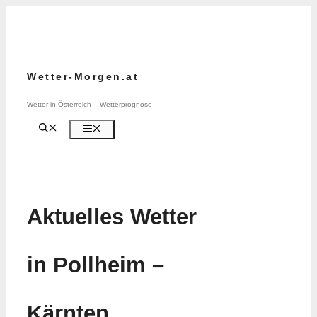
Zum
Inhalt
springen
Wetter-Morgen.at
Wetter in Österreich – Wetterprognose
Menü
Aktuelles Wetter
in Pollheim –
Kärnten