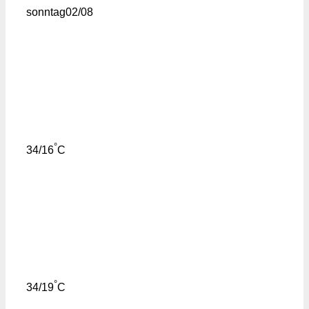
sonntag
02/08
°
34/16
C
°
34/19
C