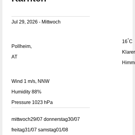
Jul 29, 2026 - Mittwoch
°
16
C
Pollheim,
Klarer
AT
Himm
Wind
1 m/s, NNW
Humidity
88%
Pressure
1023 hPa
mittwoch
29/07
donnerstag
30/07
freitag
31/07
samstag
01/08