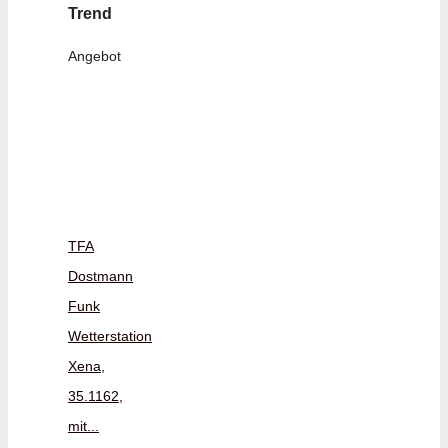
Trend
Angebot
TFA
Dostmann
Funk
Wetterstation
Xena,
35.1162,
mit...