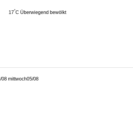
°
17
C
Überwiegend bewölkt
/08
mittwoch
05/08