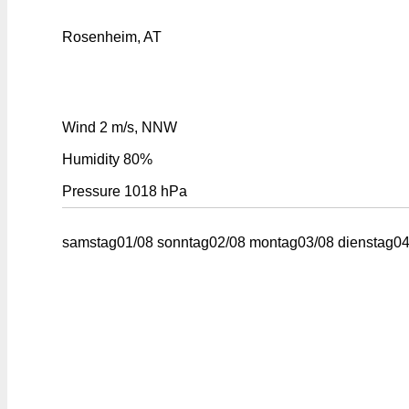
Rosenheim, AT
Wind
2 m/s, NNW
Humidity
80%
Pressure
1018 hPa
samstag
01/08
sonntag
02/08
montag
03/08
dienstag
04