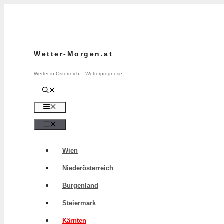
Zum
Inhalt
springen
Wetter-Morgen.at
Wetter in Österreich – Wetterprognose
Menü
Menü
Wien
Niederösterreich
Burgenland
Steiermark
Kärnten