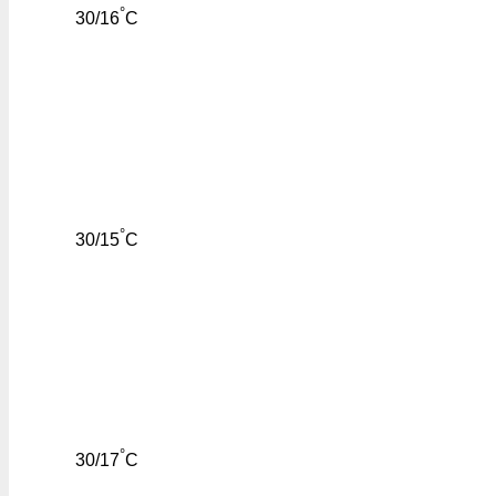
°
30/16
C
°
30/15
C
°
30/17
C