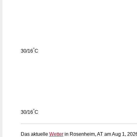
°
30/16
C
°
30/16
C
Das aktuelle
Wetter
in Rosenheim, AT am Aug 1, 202