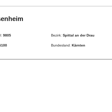
senheim
l:
9805
Bezirk:
Spittal an der Drau
6100
Bundesland:
Kärnten