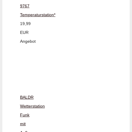
9767
Temperaturstation*
19,99
EUR
Angebot
BALDR
Wetterstation
Funk
mit