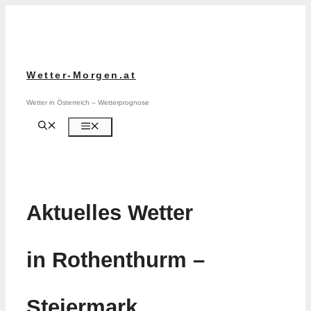
Zum
Inhalt
springen
Wetter-Morgen.at
Wetter in Österreich – Wetterprognose
Menü
Aktuelles Wetter
in Rothenthurm –
Steiermark