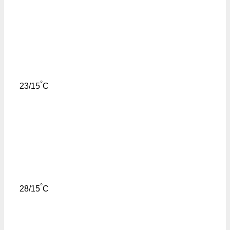
°
23/15
C
°
28/15
C