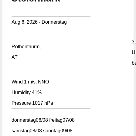
Aug 6, 2026 - Donnerstag
3
Rothenthurm,
Ü
AT
b
Wind
1 m/s, NNO
Humidity
41%
Pressure
1017 hPa
donnerstag
06/08
freitag
07/08
samstag
08/08
sonntag
09/08