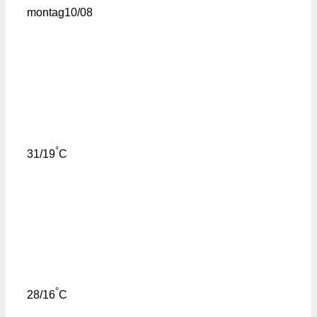
montag
10/08
°
31/19
C
°
28/16
C