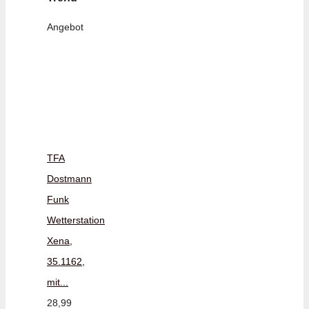
Angebot
TFA
Dostmann
Funk
Wetterstation
Xena,
35.1162,
mit...
28,99