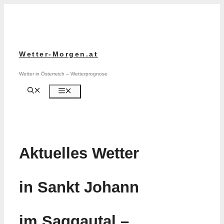
Zum
Inhalt
springen
Wetter-Morgen.at
Wetter in Österreich – Wetterprognose
Menü
Aktuelles Wetter
in Sankt Johann
im Saggautal –