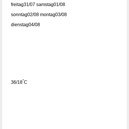
freitag
31/07
samstag
01/08
sonntag
02/08
montag
03/08
dienstag
04/08
°
36/18
C