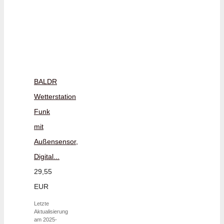
BALDR
Wetterstation
Funk
mit
Außensensor,
Digital...
29,55
EUR
Letzte
Aktualisierung
am 2025-