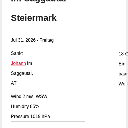
Steiermark
Jul 31, 2026 - Freitag
°
Sankt
18
Johann
im
Ein
Saggautal,
paar
AT
Wol
Wind
2 m/s, WSW
Humidity
85%
Pressure
1019 hPa