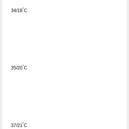
°
34/18
C
°
35/20
C
°
37/21
C