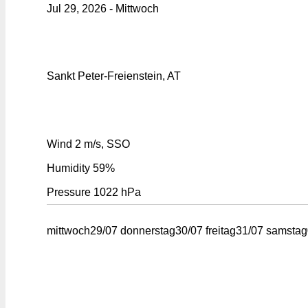
Jul 29, 2026 - Mittwoch
Sankt Peter-Freienstein, AT
Wind
2 m/s, SSO
Humidity
59%
Pressure
1022 hPa
mittwoch
29/07
donnerstag
30/07
freitag
31/07
samstag