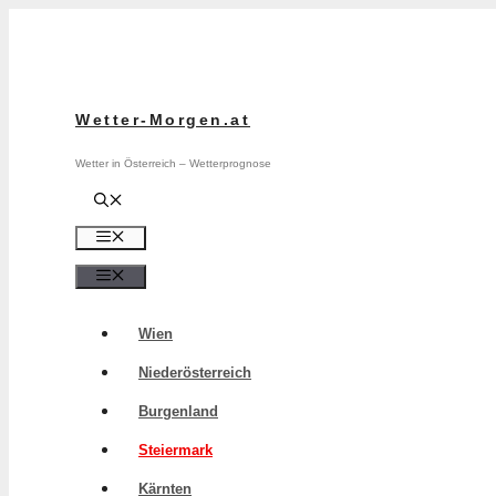
Zum
Inhalt
springen
Wetter-Morgen.at
Wetter in Österreich – Wetterprognose
Menü
Menü
Wien
Niederösterreich
Burgenland
Steiermark
Kärnten