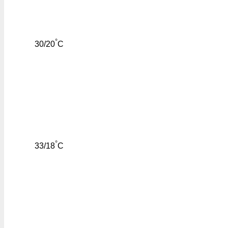
°
30/20
C
°
33/18
C