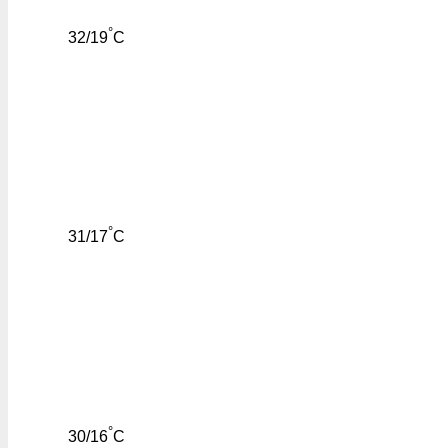
°
32/19
C
°
31/17
C
°
30/16
C