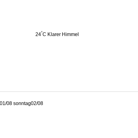
°
24
C
Klarer Himmel
01/08
sonntag
02/08