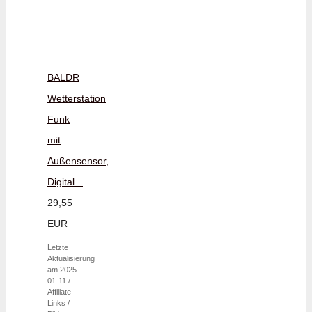
BALDR
Wetterstation
Funk
mit
Außensensor,
Digital...
29,55
EUR
Letzte
Aktualisierung
am 2025-
01-11 /
Affiliate
Links /