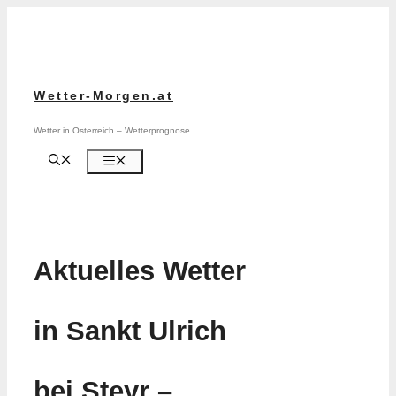
Zum
Inhalt
springen
Wetter-Morgen.at
Wetter in Österreich – Wetterprognose
Menü
Aktuelles Wetter
in Sankt Ulrich
bei Steyr –