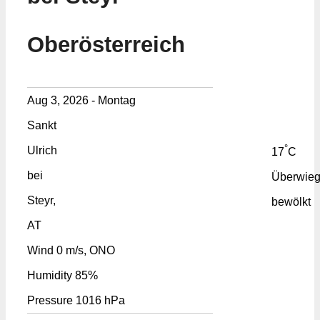
Oberösterreich
Aug 3, 2026 - Montag
Sankt
°
Ulrich
17
C
bei
Überwie
Steyr,
bewölkt
AT
Wind
0 m/s, ONO
Humidity
85%
Pressure
1016 hPa