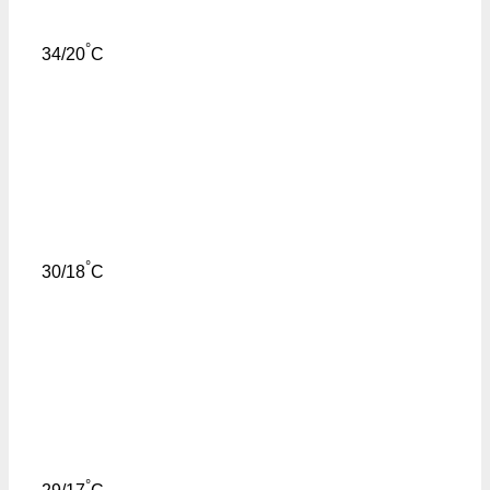
°
34/20
C
°
30/18
C
°