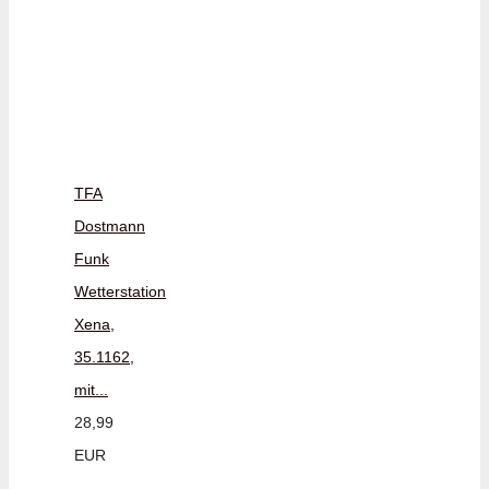
TFA
Dostmann
Funk
Wetterstation
Xena,
35.1162,
mit...
28,99
EUR