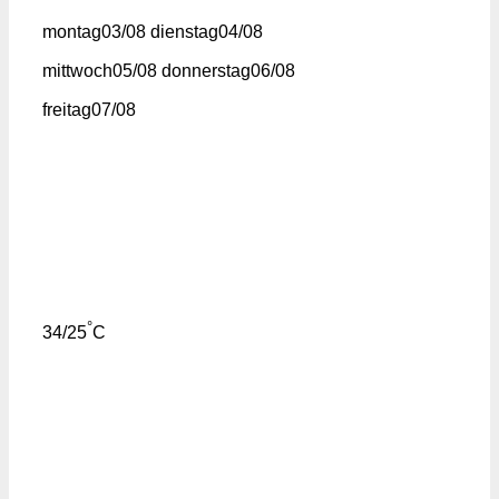
montag
03/08
dienstag
04/08
mittwoch
05/08
donnerstag
06/08
freitag
07/08
°
34/25
C