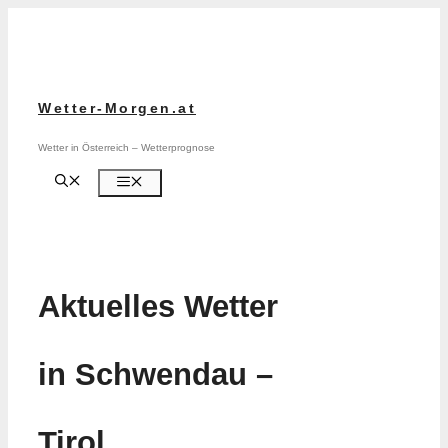
Zum
Inhalt
springen
Wetter-Morgen.at
Wetter in Österreich – Wetterprognose
Menü
Aktuelles Wetter
in Schwendau –
Tirol