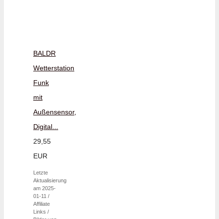
BALDR
Wetterstation
Funk
mit
Außensensor,
Digital...
29,55
EUR
Letzte
Aktualisierung
am 2025-
01-11 /
Affiliate
Links /