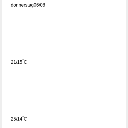
donnerstag
06/08
°
21/15
C
°
25/14
C