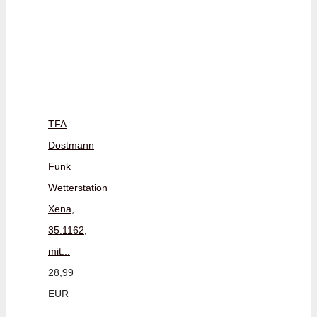
TFA
Dostmann
Funk
Wetterstation
Xena,
35.1162,
mit...
28,99
EUR