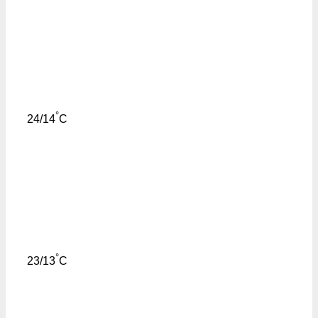
°
24/14
C
°
23/13
C