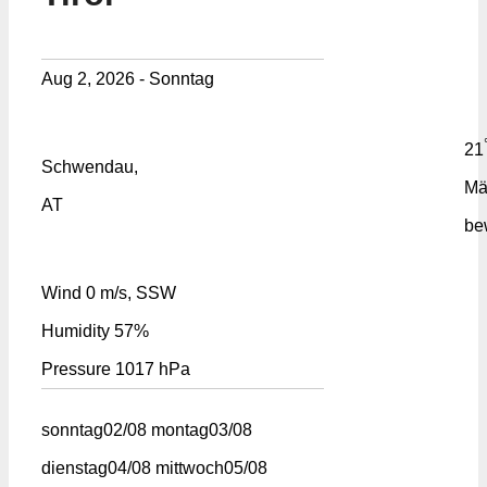
Aug 2, 2026 - Sonntag
21
Schwendau,
Mä
AT
be
Wind
0 m/s, SSW
Humidity
57%
Pressure
1017 hPa
sonntag
02/08
montag
03/08
dienstag
04/08
mittwoch
05/08