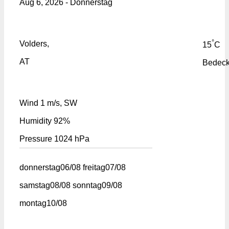
Aug 6, 2026 - Donnerstag
°
Volders,
15
C
AT
Bedeck
Wind
1 m/s, SW
Humidity
92%
Pressure
1024 hPa
donnerstag
06/08
freitag
07/08
samstag
08/08
sonntag
09/08
montag
10/08