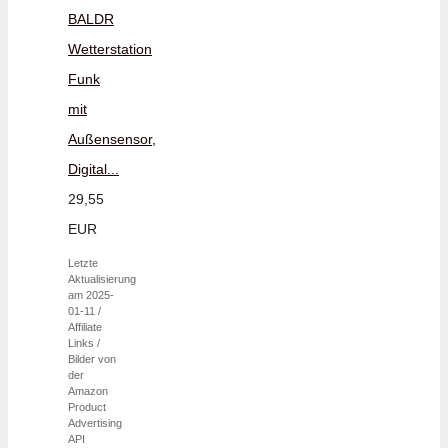
BALDR
Wetterstation
Funk
mit
Außensensor,
Digital...
29,55
EUR
Letzte
Aktualisierung
am 2025-
01-11 /
Affiliate
Links /
Bilder von
der
Amazon
Product
Advertising
API