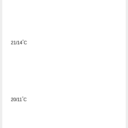
°
21/14
C
°
20/11
C