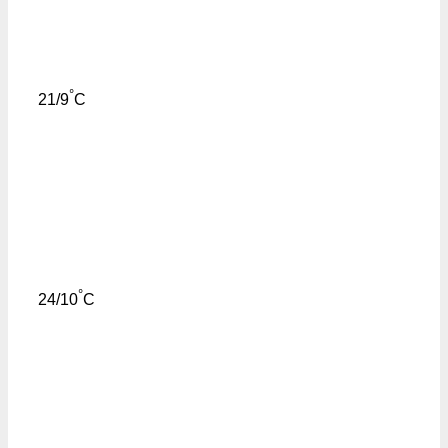
°
21/9
C
°
24/10
C