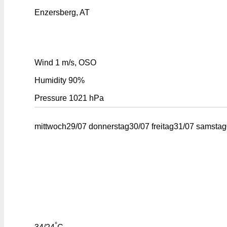
Enzersberg, AT
Wind
1 m/s, OSO
Humidity
90%
Pressure
1021 hPa
mittwoch
29/07
donnerstag
30/07
freitag
31/07
samstag
°