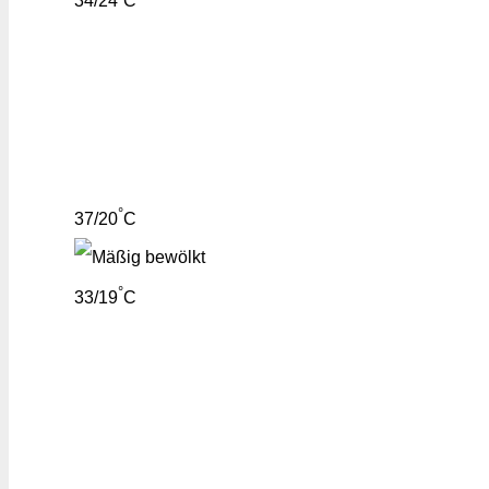
34/24
C
°
37/20
C
°
33/19
C