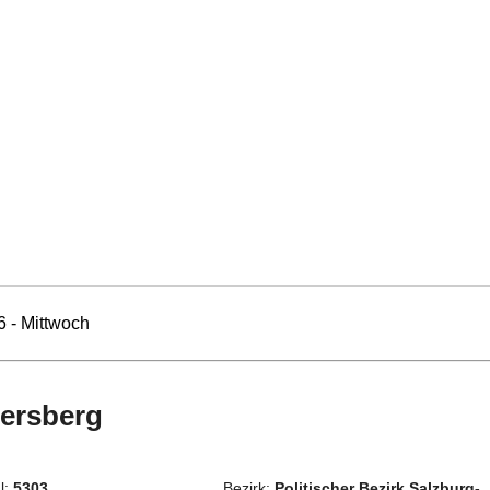
6 - Mittwoch
zersberg
l:
5303
Bezirk:
Politischer Bezirk Salzburg-