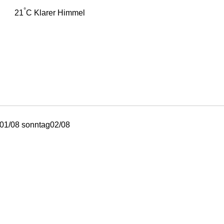
°
21
C
Klarer Himmel
01/08
sonntag
02/08