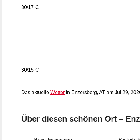
°
30/17
C
°
30/15
C
Das aktuelle
Wetter
in Enzersberg, AT am Jul 29, 202
Über diesen schönen Ort – En
Name:
Enzersberg
Postleitzah