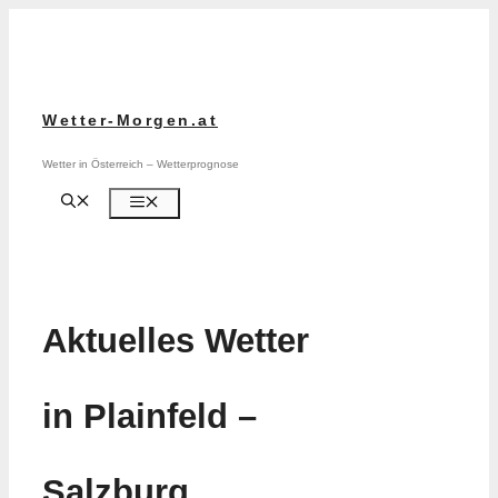
Zum
Inhalt
springen
Wetter-Morgen.at
Wetter in Österreich – Wetterprognose
Menü
Aktuelles Wetter
in Plainfeld –
Salzburg