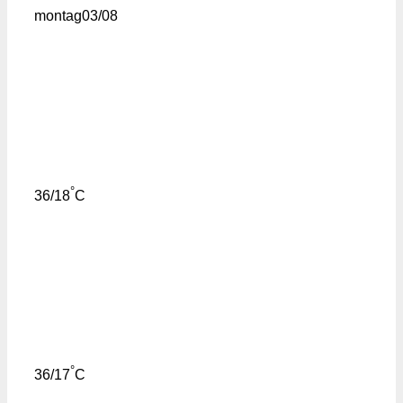
montag
03/08
°
36/18
C
°
36/17
C