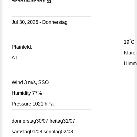
Jul 30, 2026 - Donnerstag
°
19
C
Plainfeld,
Klarer
AT
Himm
Wind
3 m/s, SSO
Humidity
77%
Pressure
1021 hPa
donnerstag
30/07
freitag
31/07
samstag
01/08
sonntag
02/08