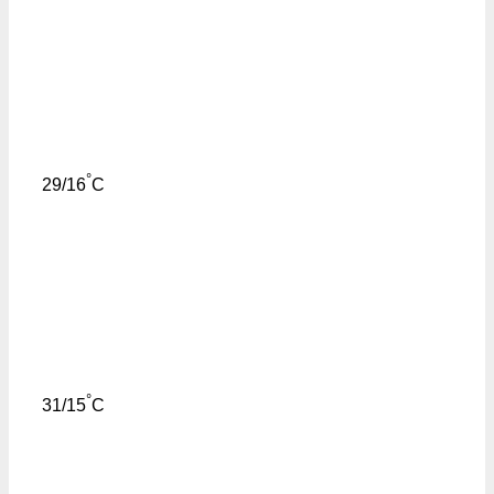
°
29/16
C
°
31/15
C