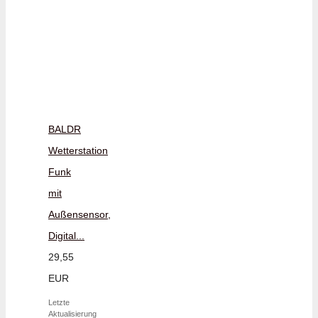
BALDR
Wetterstation
Funk
mit
Außensensor,
Digital...
29,55
EUR
Letzte
Aktualisierung