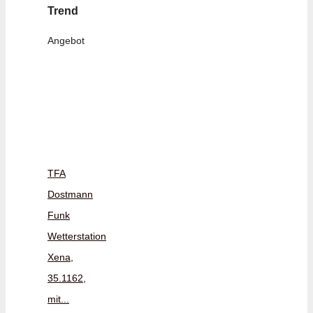
Trend
Angebot
TFA
Dostmann
Funk
Wetterstation
Xena,
35.1162,
mit...