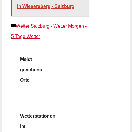
in Wiesersberg - Salzburg
Kategorien
Wetter Salzburg - Wetter Morgen -
5 Tage Wetter
Meist
gesehene
Orte
Wetterstationen
im