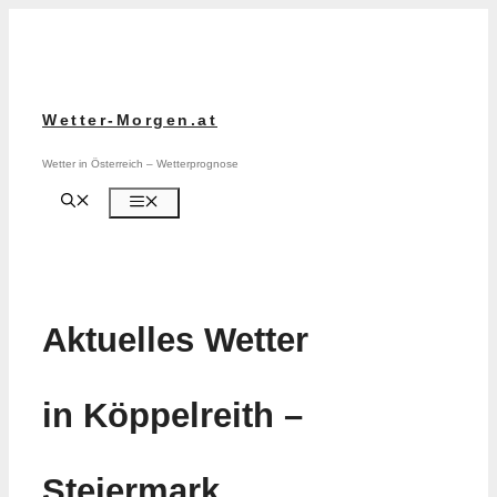
Zum
Inhalt
springen
Wetter-Morgen.at
Wetter in Österreich – Wetterprognose
Menü
Aktuelles Wetter
in Köppelreith –
Steiermark