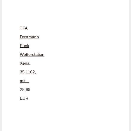
TFA
Dostmann
Funk
Wetterstation
Xena,
35.1162,
mit...
28,99
EUR