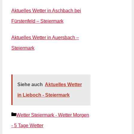
Aktuelles Wetter in Aschbach bei
Fürstenfeld – Steiermark
Aktuelles Wetter in Auersbach –
Steiermark
Siehe auch
Aktuelles Wetter
in Lieboch - Steiermark
Kategorien
Wetter Steiermark - Wetter Morgen
- 5 Tage Wetter