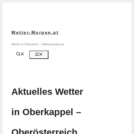
Zum
Inhalt
springen
Wetter-Morgen.at
Wetter in Österreich – Wetterprognose
Menü
Aktuelles Wetter
in Oberkappel –
Oberösterreich