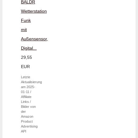
BALDR
Wetterstation
Funk
mit
Außensensor,
Digital...
29,55
EUR
Letzte
Aktualisierung
am 2025-
01-11 /
Affiliate
Links /
Bilder von
der
Amazon
Product
Advertising
API