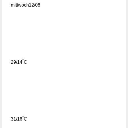
mittwoch
12/08
°
29/14
C
°
31/16
C