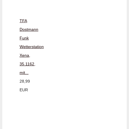
TFA
Dostmann
Funk
Wetterstation
Xena,
35.1162,
mit...
28,99
EUR