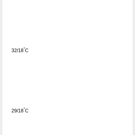
°
32/18
C
°
29/18
C