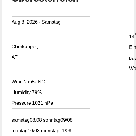
Aug 8, 2026 - Samstag
°
14
Oberkappel,
Ei
AT
pa
Wo
Wind
2 m/s, NO
Humidity
79%
Pressure
1021 hPa
samstag
08/08
sonntag
09/08
montag
10/08
dienstag
11/08