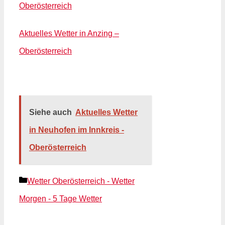
Oberösterreich
Aktuelles Wetter in Anzing –
Oberösterreich
Siehe auch
Aktuelles Wetter
in Neuhofen im Innkreis -
Oberösterreich
Kategorien
Wetter Oberösterreich - Wetter
Morgen - 5 Tage Wetter