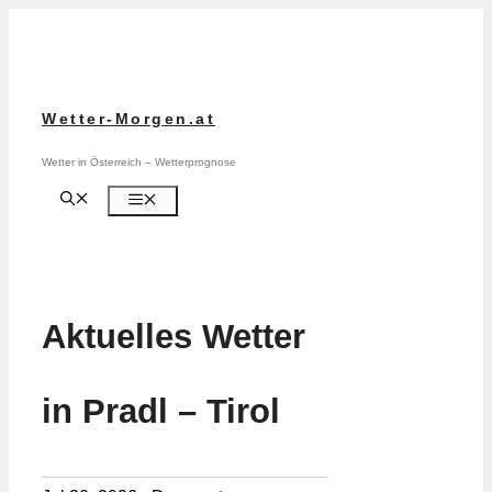
Zum
Inhalt
springen
Wetter-Morgen.at
Wetter in Österreich – Wetterprognose
Menü
Aktuelles Wetter
in Pradl – Tirol