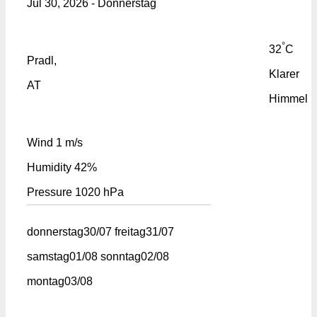
Jul 30, 2026 - Donnerstag
°
32
C
Pradl,
Klarer
AT
Himmel
Wind
1 m/s
Humidity
42%
Pressure
1020 hPa
donnerstag
30/07
freitag
31/07
samstag
01/08
sonntag
02/08
montag
03/08