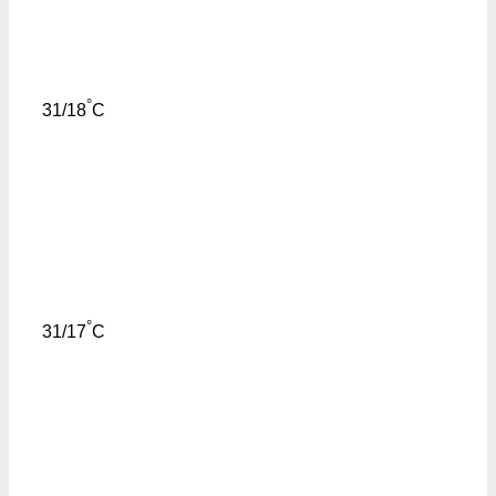
°
31/18
C
°
31/17
C