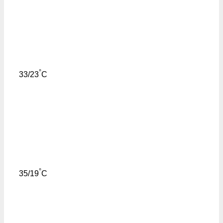
°
33/23
C
°
35/19
C