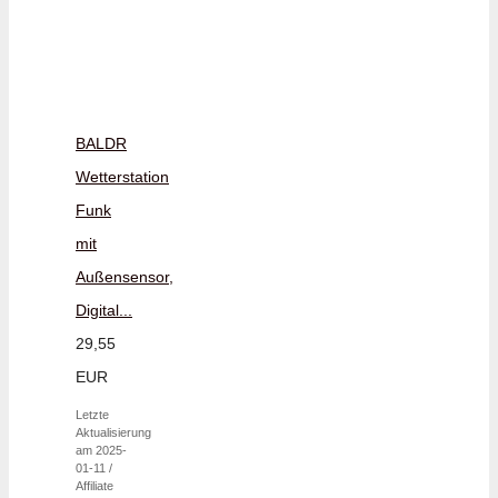
BALDR
Wetterstation
Funk
mit
Außensensor,
Digital...
29,55
EUR
Letzte
Aktualisierung
am 2025-
01-11 /
Affiliate