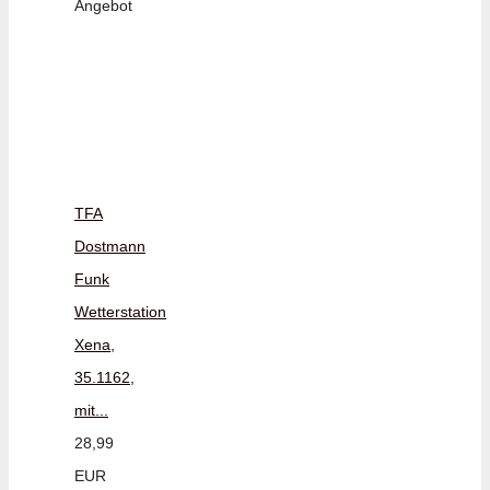
Angebot
TFA
Dostmann
Funk
Wetterstation
Xena,
35.1162,
mit...
28,99
EUR